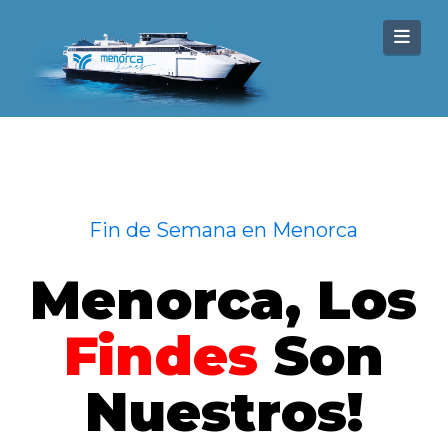
Nav
Fin de Semana en Menorca
Menorca, Los
Findes
Son
Nuestros!